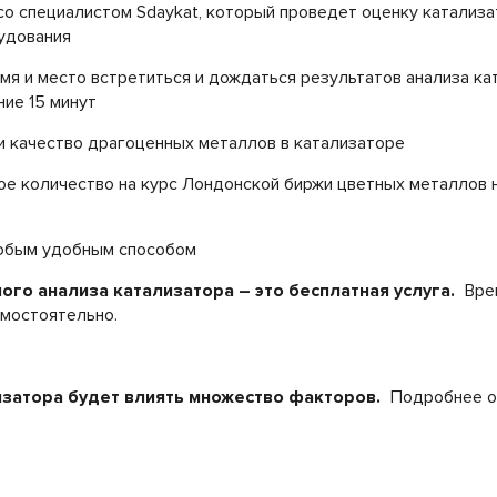
 со специалистом Sdaykat, который проведет оценку катализа
удования
емя и место встретиться и дождаться результатов анализа ка
ние 15 минут
 и качество драгоценных металлов в катализаторе
ое количество на курс Лондонской биржи цветных металлов 
любым удобным способом
го анализа катализатора – это бесплатная услуга.
Врем
амостоятельно.
изатора будет влиять множество факторов.
Подробнее о