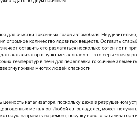
ужно сдать по двум причинам
ся для очистки токсичных газов автомобиля. Неудивительно,
пил огромное количество ядовитых веществ. Оставить стары
означает оставить его разлагаться несколько сотен лет и пр
ать катализатор в пункт металлолома – это серьезная угро
оких температур в печи для переплавки токсичные элемент
одвергнут жизни многих людей опасности.
ь ценность катализатора, поскольку даже в разрушенном ус
 драгоценных металлов. Любой автовладелец может получить
 которую направить на ремонт, покупку нового катализатора и