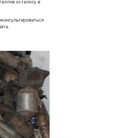
таллов осталось в
роконсультироваться
йта.