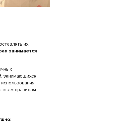
оставлять их
рая занимается
ычных
й, занимающихся
 использования
о всем правилам
ужно: