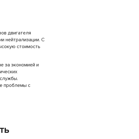
зов двигателя
ии нейтрализации. С
высокую стоимость
оне за экономией и
ических
 службы.
е проблемы с
ть