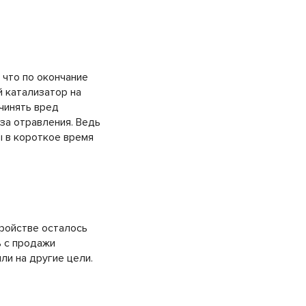
 что по окончание
й катализатор на
ичинять вред
за отравления. Ведь
ы в короткое время
тройстве осталось
 с продажи
ли на другие цели.