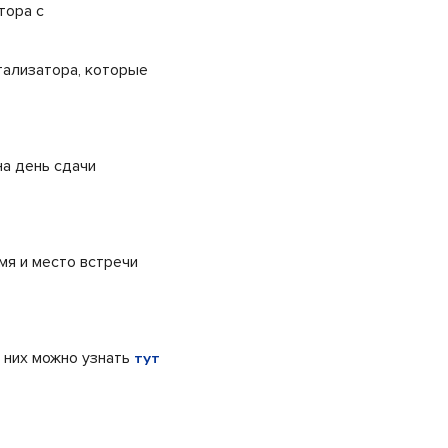
тора с
тализатора, которые
на день сдачи
я и место встречи
 них можно узнать
тут