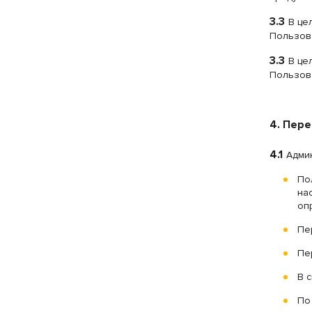
3.3
В це
Пользова
3.3
В це
Пользова
4. Пер
4.1
Адми
По
на
оп
Пе
Пе
В 
По