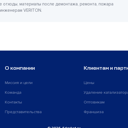
е отходы, материалы после демонтажа, ремонта, пожара
 инженерам VERITON.
О компании
Клиентам и парт
Миссия и цели
Цены
Команда
Удаление катализатор
Контакты
Оптовикам
Представительства
Франшиза