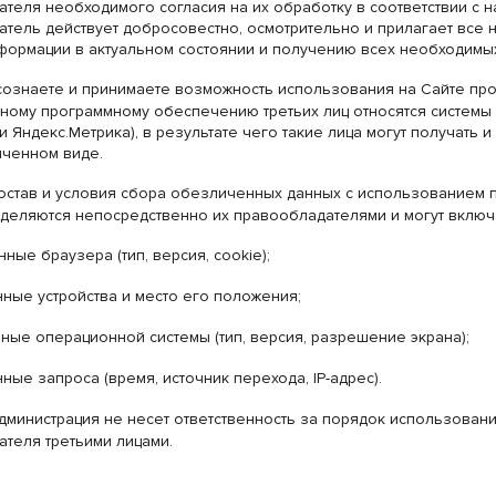
теля необходимого согласия на их обработку в соответствии с н
тель действует добросовестно, осмотрительно и прилагает все
формации в актуальном состоянии и получению всех необходимых
сознаете и принимаете возможность использования на Сайте про
нному программному обеспечению третьих лиц относятся системы
s и Яндекс.Метрика), в результате чего такие лица могут получать 
иченном виде.
 Состав и условия сбора обезличенных данных с использованием
деляются непосредственно их правообладателями и могут включ
ные браузера (тип, версия, cookie);
нные устройства и место его положения;
ные операционной системы (тип, версия, разрешение экрана);
нные запроса (время, источник перехода, IP-адрес).
 Администрация не несет ответственность за порядок использова
теля третьими лицами.