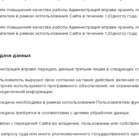
лях повышения качества работы Администрация вправе хранить л
телем в рамках использования Сайта в течение 1 (Одного) года.
лях повышения качества работы Администрация вправе хранить л
телем в рамках использования Сайта в течение 1 (Одного) года.
едача данных
нистрация вправе передать данные третьим лицам в следующих сл
льзователь выразил свое согласие на такие действия, включая 
строек используемого программного обеспечения, не ограничи
ределенной информации;
редача необходима в рамках использования Пользователем фун
редача требуется в соответствии с целями обработки данных;
связи с передачей Сайта во владение, пользование или собственн
 запросу суда или иного уполномоченного государственного орг