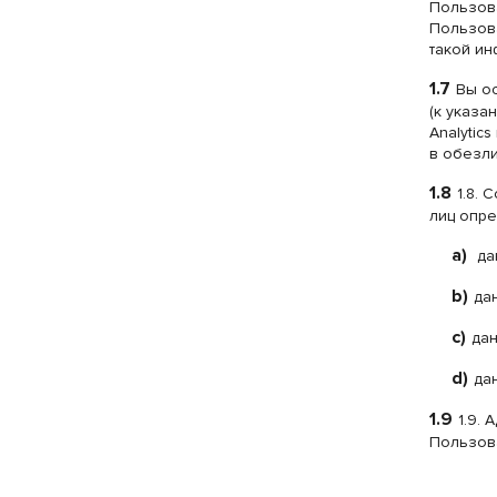
Пользова
Пользова
такой ин
1.7
Вы о
(к указа
Analytic
в обезл
1.8
1.8.
лиц опре
a)
дан
b)
да
c)
дан
d)
да
1.9
1.9.
Пользова