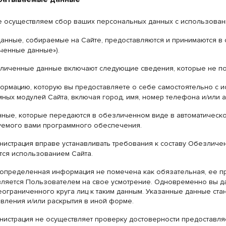
 осуществляем сбор ваших персональных данных с использован
данные, собираемые на Сайте, предоставляются и принимаются в
ченные данные»).
личенные данные включают следующие сведения, которые не по
ормацию, которую вы предоставляете о себе самостоятельно с 
ных модулей Сайта, включая город, имя, номер телефона и/или а
ные, которые передаются в обезличенном виде в автоматическо
уемого вами программного обеспечения.
нистрация вправе устанавливать требования к составу Обезличе
тся использованием Сайта.
 определенная информация не помечена как обязательная, ее п
вляется Пользователем на свое усмотрение. Одновременно вы д
еограниченного круга лиц к таким данным. Указанные данные ст
вления и/или раскрытия в иной форме.
нистрация не осуществляет проверку достоверности предоставля