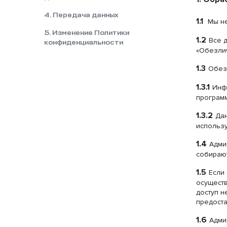
4. Передача данных
1.1
Мы не
5. Изменение Политики
1.2
Все 
конфиденциальности
«Обезли
1.3
Обез
1.3.1
Инф
программ
1.3.2
Дан
использ
1.4
Адми
собираю
1.5
Если
осущест
доступ н
предоста
1.6
Адми