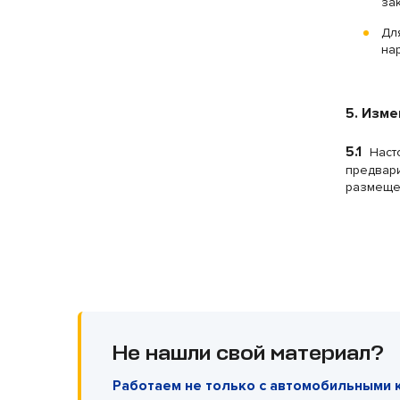
за
Дл
на
5. Изм
5.1
Наст
предвари
размещен
Не нашли свой материал?
Работаем не только с автомобильными 