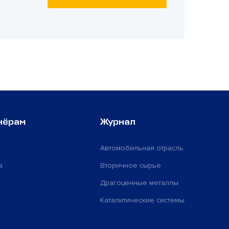
нёрам
Журнал
Автомобильная отрасль
а
Вторичное сырье
Драгоценные металлы
Каталитические системы