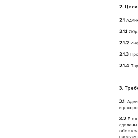
2. Цел
2.1
Админ
2.1.1
Обр
2.1.2
Инф
2.1.3
Про
2.1.4
Тар
3. Треб
3.1
Админ
и распро
3.2
В от
сделаны 
обеспеч
предусма